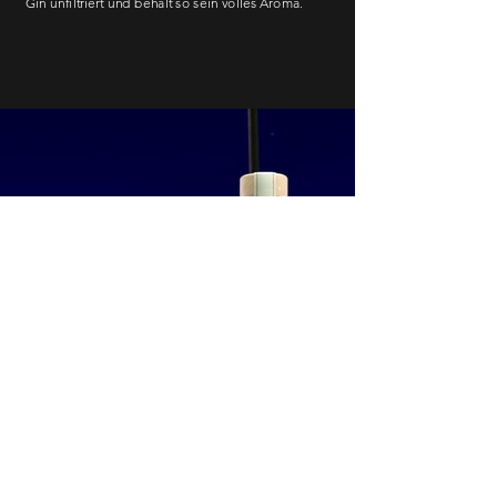
Gin unfiltriert und behält so sein volles Aroma
.
Load More