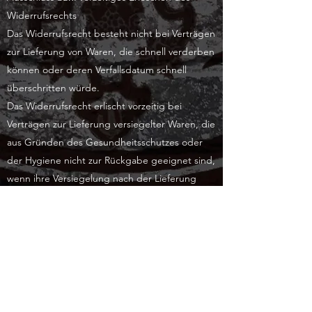
Widerrufsrechts
Das Widerrufsrecht besteht nicht bei Verträgen
zur Lieferung von Waren, die schnell verderben
können oder deren Verfallsdatum schnell
überschritten würde.
Das Widerrufsrecht erlischt vorzeitig bei
Verträgen zur Lieferung versiegelter Waren, die
aus Gründen des Gesundheitsschutzes oder
der Hygiene nicht zur Rückgabe geeignet sind,
wenn ihre Versiegelung nach der Lieferung
entfernt wurde.
Das Widerrufsrecht gilt nicht für Verbraucher,
die zum Zeitpunkt des Vertragsschlusses
keinem Mitgliedstaat der Europäischen Union
angehören und deren alleiniger Wohnsitz und
Lieferadresse zum Zeitpunkt des
Vertragsschlusses außerhalb der Europäischen