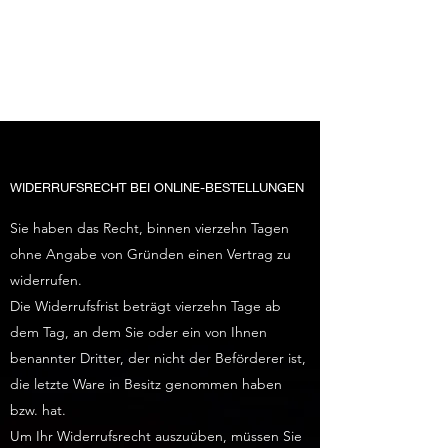
RADEBEULER
DESTILLE
WIDERRUFSRECHT BEI ONLINE-BESTELLUNGEN
Sie haben das Recht, binnen vierzehn Tagen
ohne Angabe von Gründen einen Vertrag zu
widerrufen.
Die Widerrufsfrist beträgt vierzehn Tage ab
dem Tag, an dem Sie oder ein von Ihnen
benannter Dritter, der nicht der Beförderer ist,
die letzte Ware in Besitz genommen haben
bzw. hat.
Um Ihr Widerrufsrecht auszuüben, müssen Sie