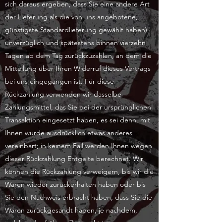
sich daraus ergeben, dass Sie eine andere Art
der Lieferung als die von uns angebotene,
günstigste Standardlieferung gewählt haben),
unverzüglich und spätestens binnen vierzehn
Tagen ab dem Tag zurückzuzahlen, an dem die
Mitteilung über Ihren Widerruf dieses Vertrags
bei uns eingegangen ist. Für diese
Rückzahlung verwenden wir dasselbe
Zahlungsmittel, das Sie bei der ursprünglichen
Transaktion eingesetzt haben, es sei denn, mit
Ihnen wurde ausdrücklich etwas anderes
vereinbart; in keinem Fall werden Ihnen wegen
dieser Rückzahlung Entgelte berechnet. Wir
können die Rückzahlung verweigern, bis wir die
Waren wieder zurückerhalten haben oder bis
Sie den Nachweis erbracht haben, dass Sie die
Waren zurückgesandt haben, je nachdem,