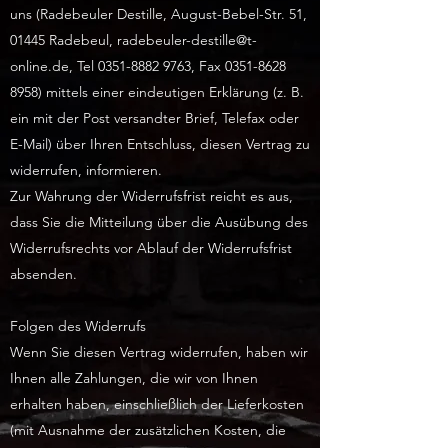
uns (Radebeuler Destille, August-Bebel-Str. 51,
01445 Radebeul,
radebeuler-destille@t-
online.de
, Tel
0351-8882 9763
, Fax
0351-8628
8958)
mittels einer eindeutigen Erklärung (z. B.
ein mit der Post versandter Brief, Telefax oder
E-Mail) über Ihren Entschluss, diesen Vertrag zu
widerrufen, informieren.
Zur Wahrung der Widerrufsfrist reicht es aus,
dass Sie die Mitteilung über die Ausübung des
Widerrufsrechts vor Ablauf der Widerrufsfrist
absenden.
Folgen des Widerrufs
Wenn Sie diesen Vertrag widerrufen, haben wir
Ihnen alle Zahlungen, die wir von Ihnen
erhalten haben, einschließlich der Lieferkosten
(mit Ausnahme der zusätzlichen Kosten, die