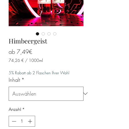
Himbeergeist
Sale-
ab
7,49€
Preis
74,26 €
/
1000ml
74,26 €
pro
5% Rabatt ab 2 Flaschen Ihrer Wahl
1000
Inhalt
*
Milliliter
Anzahl
*